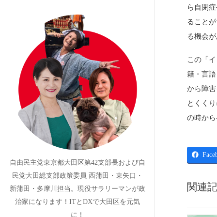
ら自閉症
ることが
る機会が
この「イ
籍・言語
から障害
とくくり
の時から
Face
自由民主党東京都大田区第42支部長および自
民党大田総支部政策委員 西蒲田・東矢口・
関連
新蒲田・多摩川担当。現役サラリーマンが政
治家になります！ITとDXで大田区を元気
に！