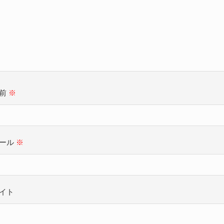
名前
※
ール
※
イト