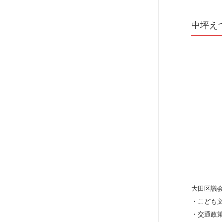
中坪え
大田区議会
・こども
・交通政