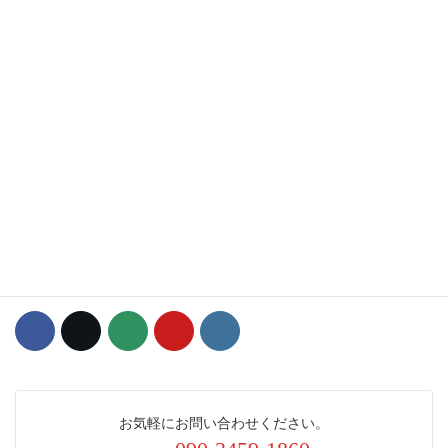
大田区議会議員（令和5年4月初当選 1期目）
・こども文教委員会副委員長
・交通政策調査特別委員会委員
・自由民主党大田区議団・無所属の会 政調副会長
・矢口消防団第1分団員
・青少年対策蒲田西地区委員
・予備自衛官補
お気軽にお問い合わせください。