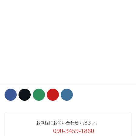
大田区議会議員（令和5年4月初当選 1期目）
・こども文教委員会副委員長
・交通政策調査特別委員会委員
・自由民主党大田区議団・無所属の会 政調副会長
・矢口消防団第1分団員
・青少年対策蒲田西地区委員
・予備自衛官補
お気軽にお問い合わせください。
090-3459-1860